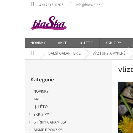
Přejít
+420 723 500 975
info@biaska.cz
na
obsah
NOVINKY
AKCE
☀️ LÉTO
YKK ZIPY
Domů
DALŠÍ GALANTERIE
VÝZTUHY A VÝPLNĚ
P
vliz
o
Přeskočit
s
Kategorie
kategorie
t
r
NOVINKY
a
AKCE
n
☀️ LÉTO
n
í
YKK ZIPY
p
STŘIHY CARAMILLA
a
ŠIKMÉ PROUŽKY