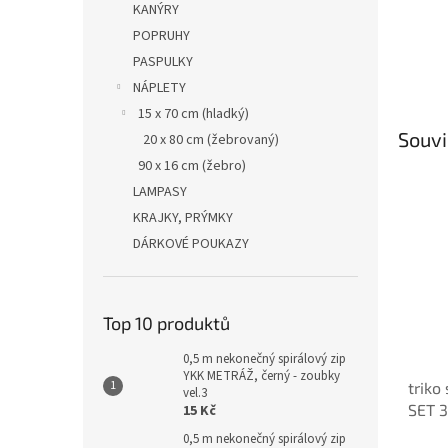
KANÝRY
POPRUHY
PASPULKY
NÁPLETY
15 x 70 cm (hladký)
Souvi
20 x 80 cm (žebrovaný)
90 x 16 cm (žebro)
LAMPASY
KRAJKY, PRÝMKY
DÁRKOVÉ POUKAZY
Top 10 produktů
0,5 m nekonečný spirálový zip
YKK METRÁŽ, černý - zoubky
triko
vel.3
SET 3 
15 Kč
Caram
0,5 m nekonečný spirálový zip