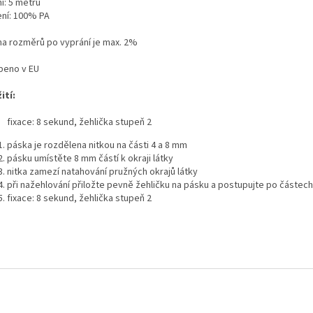
í: 5 metrů
ení: 100% PA
a rozměrů po vyprání je max. 2%
beno v EU
ití:
fixace: 8 sekund, žehlička stupeň 2
páska je rozdělena nitkou na části 4 a 8 mm
pásku umístěte 8 mm částí k okraji látky
nitka zamezí natahování pružných okrajů látky
při nažehlování přiložte pevně žehličku na pásku a postupujte po částech 
fixace: 8 sekund, žehlička stupeň 2