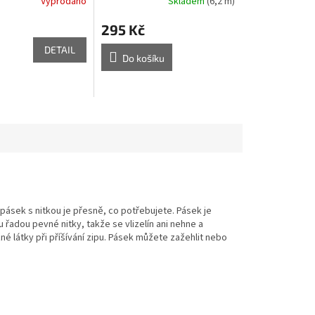
Vyprodáno
Skladem
(6,2 m)
295 Kč
DETAIL
Do košíku
pásek s nitkou je přesně, co potřebujete. Pásek je
 řadou pevné nitky, takže se vlizelín ani nehne a
né látky při příšívání zipu. Pásek můžete zažehlit nebo