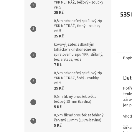
YKK METRÁŽ, béžový - zoubky
vel.5
25 Kč
535 
0,5 m nekonečný spirálový zip
YKK METRÁŽ, černý - zoubky
vel.5
25 Kč
kovový jezdec s dlouhým
taháčkem k nekonečnému
spirálovému zipu YKK, stříbrný,
Popi
bez aretace, vel.3
7 Kč
0,5 m nekonečný spirálový zip
Det
YKK METRÁŽ, šedý - zoubky
vel.5
Potř
25 Kč
tenký
0,5 m šikmý proužek světle
zárov
béžový 18 mm (bavlna)
jen př
5 Kč
0,5 m šikmý proužek zažehlený
Vhodn
červený 18 mm (100% bavlna)
5 Kč
šířk