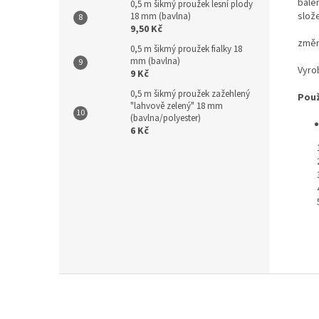
balen
0,5 m šikmý proužek lesní plody
slož
18 mm (bavlna)
9,50 Kč
změn
0,5 m šikmý proužek fialky 18
mm (bavlna)
Vyro
9 Kč
0,5 m šikmý proužek zažehlený
Použ
"lahvově zelený" 18 mm
(bavlna/polyester)
6 Kč
Z
á
p