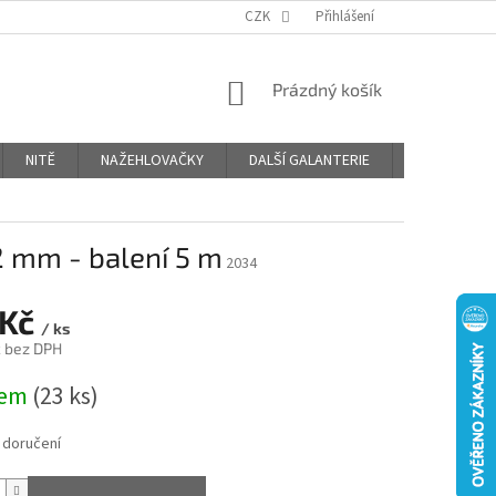
OBCHODNÍ PODMÍNKY
PODMÍNKY OCHRANY OSOBNÍCH ÚDAJŮ
CZK
Přihlášení
NÁKUPNÍ
Prázdný košík
KOŠÍK
NITĚ
NAŽEHLOVAČKY
DALŠÍ GALANTERIE
BLOG
12 mm - balení 5 m
2034
 Kč
/ ks
č bez DPH
dem
(23 ks)
 doručení