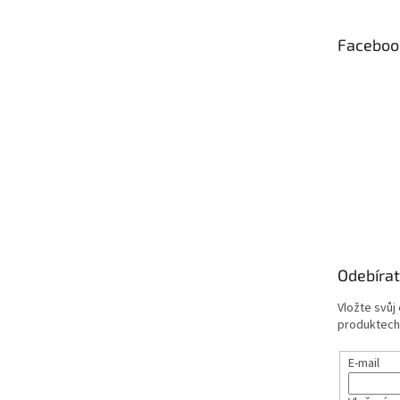
a
t
Faceboo
í
Odebírat
Vložte svůj
produktech
E-mail