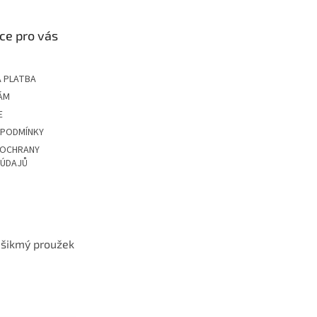
ce pro vás
 PLATBA
ÁM
E
 PODMÍNKY
 OCHRANY
 ÚDAJŮ
t šikmý proužek