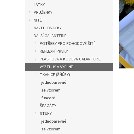
n
LÁTKY
e
PRUŽENKY
l
NITĚ
NAŽEHLOVAČKY
DALŠÍ GALANTERIE
POTŘEBY PRO POHODOVÉ ŠITÍ
REFLEXNÍ PRVKY
PLASTOVÁ A KOVOVÁ GALANTERIE
VÝZTUHY A VÝPLNĚ
TKANICE (ŠŇŮRY)
jednobarevné
se vzorem
funcord
ŠPAGÁTY
STUHY
jednobarevné
se vzorem