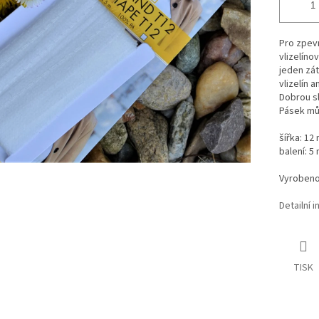
Pro zpevn
vlizelíno
jeden zát
vlizelín 
Dobrou sl
Pásek můž
šířka: 12
balení: 5
Vyrobeno
Detailní 
TISK