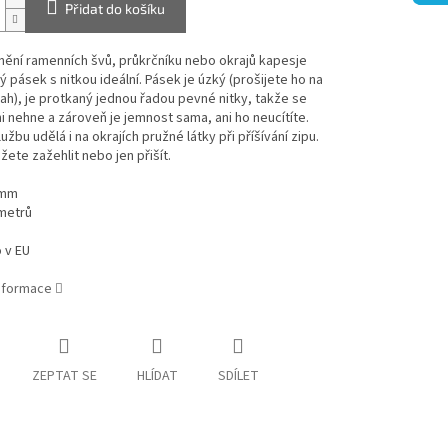
Přidat do košíku
ění ramenních švů, průkrčníku nebo okrajů kapesje
vý pásek s nitkou ideální. Pásek je úzký (prošijete ho na
ah), je protkaný jednou řadou pevné nitky, takže se
ani nehne a zároveň je jemnost sama, ani ho neucítíte.
užbu udělá i na okrajích pružné látky při příšívání zipu.
ete zažehlit nebo jen přišít.
 mm
 metrů
 v EU
informace
ZEPTAT SE
HLÍDAT
SDÍLET