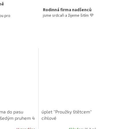
ně
Rodinná firma nadšenců
jsme srdcaři a žijeme šitím 💜
ou pro
ma do pasu
úplet "Proužky štětcem"
 šedým pruhem 4
cihlové