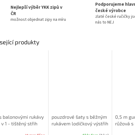
Podporujeme hlav
Nejlepší výběr YKK zipů v
české výrobce
ČR
zlaté české ručičky js
možnost objednat zipy na míru
nás to NEJ
sející produkty
 s balonovými rukávy
pouzdrové šaty s běžným
0,5 m gu
v 1 - tištěný střih
rukávem lodičkový výstřih
růžová s
illa
- 32 - 56 - tištěný střih
cm