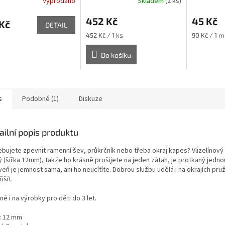
Vyprodáno
Skladem
(2 ks)
Caramilla
452 Kč
45 Kč
Kč
DETAIL
Měrná
Měrná
452 Kč / 1 ks
90 Kč / 1 m
cena:
cena:
Do košíku
s
Podobné (1)
Diskuze
ailní popis produktu
ebujete zpevnit ramenní šev, průkrčník nebo třeba okraj kapes? Vlizelínový 
 (šířka 12mm), takže ho krásně prošijete na jeden zátah, je protkaný jednou
eň je jemnost sama, ani ho neucítíte. Dobrou službu udělá i na okrajích pruž
išít.
é i na výrobky pro děti do 3 let.
a: 12 mm