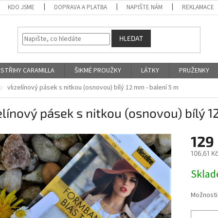
KDO JSME
DOPRAVA A PLATBA
NAPIŠTE NÁM
REKLAMACE
HLEDAT
STŘIHY CARAMILLA
ŠIKMÉ PROUŽKY
LÁTKY
PRUŽENKY
vlizelínový pásek s nitkou (osnovou) bílý 12 mm - balení 5 m
elínový pásek s nitkou (osnovou) bílý 
129
106,61 K
Měrná
Skla
cena:
Možnosti