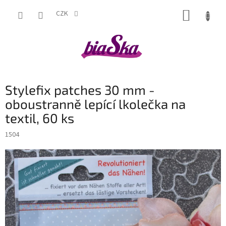
Přejít
NÁKUP
na
CZK
obsah
KOŠÍK
Stylefix patches 30 mm -
oboustranně lepící lkolečka na
textil, 60 ks
1504