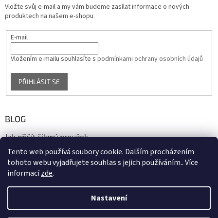
Vložte svůj e-mail a my vám budeme zasílat informace o nových
produktech na našem e-shopu.
E-mail
Vložením e-mailu souhlasíte s
podmínkami ochrany osobních údajů
PŘIHLÁSIT SE
BLOG
Jak přišít šikmý proužek
Tento web používá soubory cookie. Dalším procházením
17.10.2020
tohoto webu vyjadřujete souhlas s jejich používáním.. Více
informací
zde
.
Vytvořil Shoptet
Nastavení