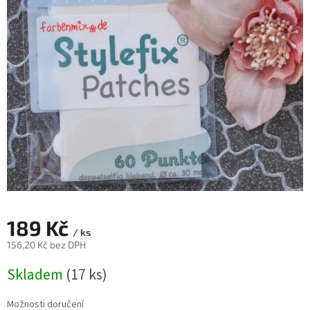
189 Kč
/ ks
156,20 Kč bez DPH
Měrná
Skladem
(17 ks)
cena:
Možnosti doručení