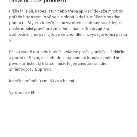
Přišívání zipů, kapes, stuh nebo třeba aplikací dokáže mnohdy
pořádně potrápit. Proč se ale zlobit, když si můžeme snadno
pomoci ... Stylefix kolečka jsou vyrobena z oboustranně lepící
pásky ideální právě pro zmíněné situace. Nezdržujte se
stehováním, nerozčilujte se se špendlením, využijte lepící pásku
:-)
Páska vydrží opravdu hodně - zvládne pračku, sušičku i žehličku
a pořád drží tvar, nic nebude zapatlané od lepidla a pokud není
pevně přitisknutá k látce, můžete její umístění snadno
změnit/upravit/opravit.
kolečka průměr 3 cm, 60 ks v balení
Vyrobeno v EU
Z
á