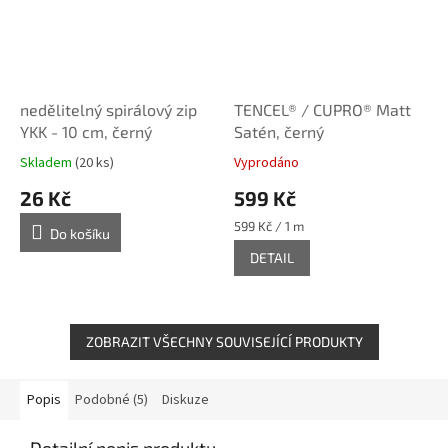
nedělitelný spirálový zip
TENCEL® / CUPRO® Matt
YKK - 10 cm, černý
Satén, černý
Skladem
(20 ks)
Vyprodáno
26 Kč
599 Kč
Měrná
599 Kč / 1 m
Do košíku
cena:
DETAIL
ZOBRAZIT VŠECHNY SOUVISEJÍCÍ PRODUKTY
Popis
Podobné (5)
Diskuze
Detailní popis produktu