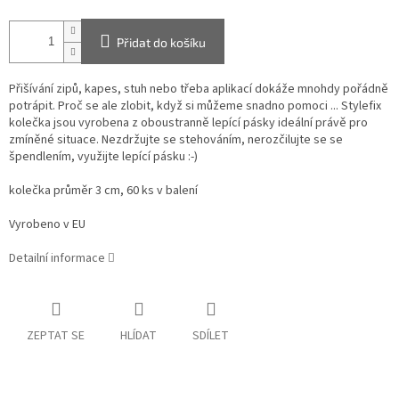
Přidat do košíku
Přišívání zipů, kapes, stuh nebo třeba aplikací dokáže mnohdy pořádně
potrápit. Proč se ale zlobit, když si můžeme snadno pomoci ... Stylefix
kolečka jsou vyrobena z oboustranně lepící pásky ideální právě pro
zmíněné situace. Nezdržujte se stehováním, nerozčilujte se se
špendlením, využijte lepící pásku :-)
kolečka průměr 3 cm, 60 ks v balení
Vyrobeno v EU
Detailní informace
ZEPTAT SE
HLÍDAT
SDÍLET