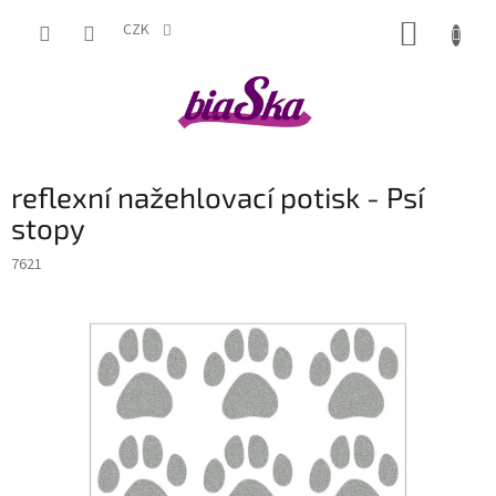
Přejít
NÁKUP
na
CZK
obsah
KOŠÍK
reflexní nažehlovací potisk - Psí
stopy
7621