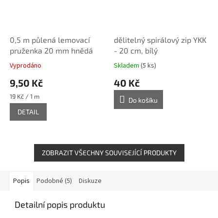
0,5 m půlená lemovací
dělitelný spirálový zip YKK
pruženka 20 mm hnědá
- 20 cm, bílý
Vyprodáno
Skladem
(5 ks)
9,50 Kč
40 Kč
Měrná
19 Kč / 1 m
Do košíku
cena:
DETAIL
ZOBRAZIT VŠECHNY SOUVISEJÍCÍ PRODUKTY
Popis
Podobné (5)
Diskuze
Detailní popis produktu