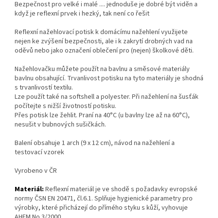
Bezpečnost pro velké i malé .... jednoduše je dobré být viděn a
když je reflexní prvek i hezký, tak není co řešit
Reflexní nažehlovací potisk k domácímu nažehlení využijete
nejen ke zvýšení bezpečnosti, ale i k zakrytí drobných vad na
oděvů nebo jako označení oblečení pro (nejen) školkové děti.
Nažehlovačku můžete použít na bavlnu a směsové materiály
bavlnu obsahující. Trvanlivost potisku na tyto materiály je shodná
s trvanlivostí textilu.
Lze použít také na softshell a polyester. Při nažehlení na šusťák
počítejte s nižší životností potisku.
Přes potisk lze žehlit. Praní na 40°C (u bavlny lze až na 60°C),
nesušit v bubnových sušičkách.
Balení obsahuje 1 arch (9 x 12 cm), návod na nažehlení a
testovací vzorek
Vyrobeno v ČR
Materiál:
Reflexní materiál je ve shodě s požadavky evropské
normy ČSN EN 20471, čl.6.1. Splňuje hygienické parametry pro
výrobky, které přicházejí do přímého styku s kůží, vyhovuje
AHEM No.3/2000.