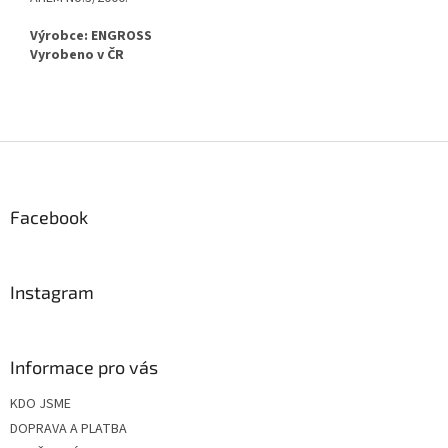
Výrobce: ENGROSS
Vyrobeno v ČR
Z
á
p
a
Facebook
t
í
Instagram
Informace pro vás
KDO JSME
DOPRAVA A PLATBA