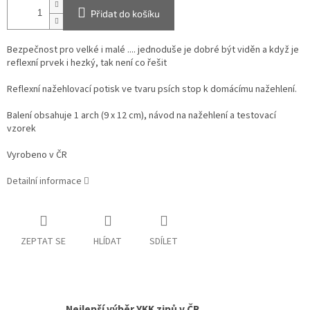
Přidat do košíku
Bezpečnost pro velké i malé .... jednoduše je dobré být viděn a když je
reflexní prvek i hezký, tak není co řešit
Reflexní nažehlovací potisk ve tvaru psích stop k domácímu nažehlení.
Balení obsahuje 1 arch (9 x 12 cm), návod na nažehlení a testovací
vzorek
Vyrobeno v ČR
Detailní informace
ZEPTAT SE
HLÍDAT
SDÍLET
Nejlepší výběr YKK zipů v ČR