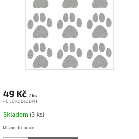
49 Kč
/ ks
40,50 Kč bez DPH
Měrná
Skladem
(3 ks)
cena:
Možnosti doručení