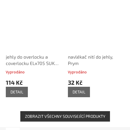
jehly do overlocku a
navlékač nití do jehly,
coverlocku ELx705 SUK
Prym
CF80, Prym
Vyprodáno
Vyprodáno
114 Kč
32 Kč
DETAIL
DETAIL
ZOBRAZIT VŠECHNY SOUVISEJÍCÍ PRODUKTY