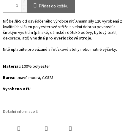
Přidat do košíku
Niť belfil-S od osvědčeného výrobce nití Amann síly 120 vyrobená z
kvalitních vláken polyesterové střiže s velmi dobrou pevností a
širokým využitím (pánské, dámské i dětské oděvy, bytový textil,
dekorace, atd)
vhodná pro overlockové stroje
.
Nitě uplatníte pro vázané a řetízkové stehy nebo matné výšivky.
Materiál:
100% polyester
Barva:
tmavě modrá, č.0825
Vyrobeno v EU
Detailní informace