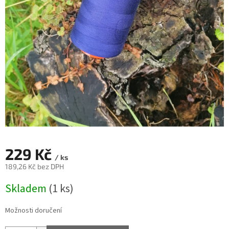
229 Kč
/ ks
189,26 Kč bez DPH
Měrná
Skladem
(1 ks)
cena:
Možnosti doručení