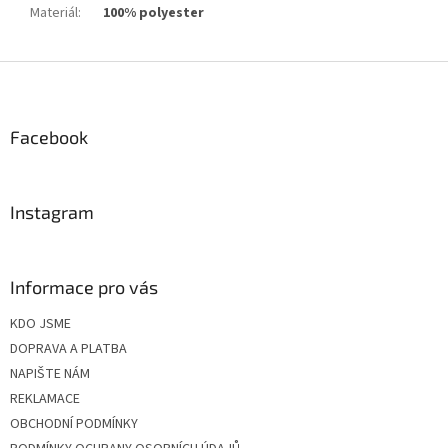
Materiál
:
100% polyester
Z
á
p
a
Facebook
t
í
Instagram
Informace pro vás
KDO JSME
DOPRAVA A PLATBA
NAPIŠTE NÁM
REKLAMACE
OBCHODNÍ PODMÍNKY