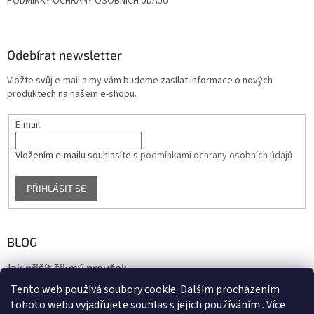
PODMÍNKY OCHRANY OSOBNÍCH ÚDAJŮ
Odebírat newsletter
Vložte svůj e-mail a my vám budeme zasílat informace o nových
produktech na našem e-shopu.
E-mail
Vložením e-mailu souhlasíte s
podmínkami ochrany osobních údajů
PŘIHLÁSIT SE
BLOG
Jak přišít šikmý proužek
Tento web používá soubory cookie. Dalším procházením
17.10.2020
tohoto webu vyjadřujete souhlas s jejich používáním.. Více