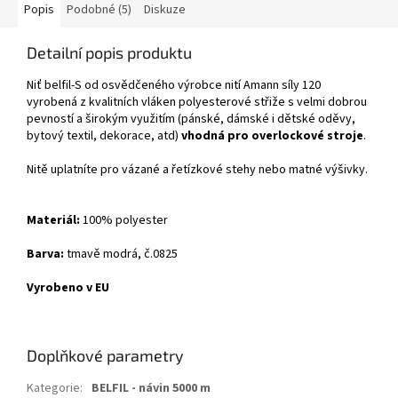
Popis
Podobné (5)
Diskuze
Detailní popis produktu
Niť belfil-S od osvědčeného výrobce nití Amann síly 120
vyrobená z kvalitních vláken polyesterové střiže s velmi dobrou
pevností a širokým využitím (pánské, dámské i dětské oděvy,
bytový textil, dekorace, atd)
vhodná pro overlockové stroje
.
Nitě uplatníte pro vázané a řetízkové stehy nebo matné výšivky.
Materiál:
100% polyester
Barva:
tmavě modrá, č.0825
Vyrobeno v EU
Doplňkové parametry
Kategorie
:
BELFIL - návin 5000 m