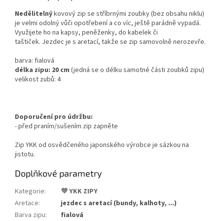
Nedělitelný
kovový zip se stříbrnými zoubky (bez obsahu niklu)
je velmi odolný vůči opotřebení a co víc, ještě parádně vypadá.
Využijete ho na kapsy, peněženky, do kabelek či
taštiček.
Jezdec je s aretací, takže se zip samovolně nerozevře.
barva: fialová
délka zipu: 20 cm
(
jedná se o délku samotné části zoubků zipu)
velikost zubů: 4
Doporučení pro údržbu:
- před praním/sušením zip zapněte
Zip YKK od osvědčeného japonského výrobce je sázkou na
jistotu.
Doplňkové parametry
Kategorie
:
💜 YKK ZIPY
Aretace
:
jezdec s aretací (bundy, kalhoty, ...)
Barva zipu
:
fialová