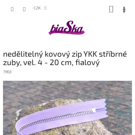
Přejít
NÁKUP
na
CZK
obsah
KOŠÍK
nedělitelný kovový zip YKK stříbrné
zuby, vel. 4 - 20 cm, fialový
7903