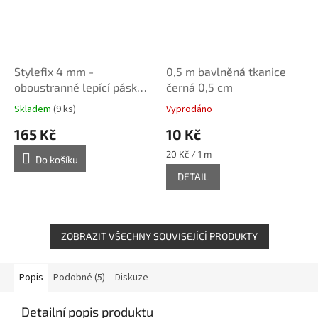
Stylefix 4 mm -
0,5 m bavlněná tkanice
oboustranně lepící páska
černá 0,5 cm
na textil, 50 m
Skladem
(9 ks)
Vyprodáno
165 Kč
10 Kč
Měrná
20 Kč / 1 m
Do košíku
cena:
DETAIL
ZOBRAZIT VŠECHNY SOUVISEJÍCÍ PRODUKTY
Popis
Podobné (5)
Diskuze
Detailní popis produktu