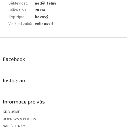
Dělitelnost
:
nedělitelný
Délka zipu
:
20 cm
Typ zipu
:
kovový
Velikost zubů
:
velikost 4
Z
á
p
a
Facebook
t
í
Instagram
Informace pro vás
KDO JSME
DOPRAVA A PLATBA
NAPIŠTE NÁM