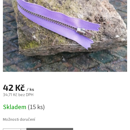
42 Kč
/ ks
34,71 Kč bez DPH
Měrná
Skladem
(15 ks)
cena:
Možnosti doručení