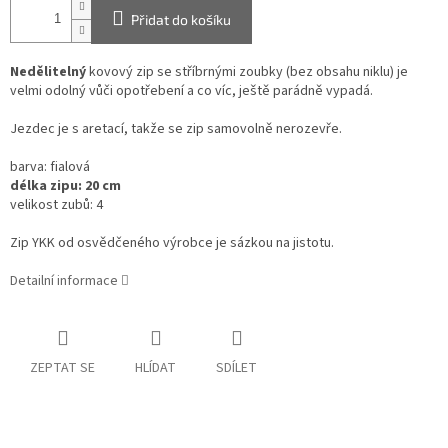
Přidat do košíku
Nedělitelný
kovový zip se stříbrnými zoubky (bez obsahu niklu) je
velmi odolný vůči opotřebení a co víc, ještě parádně vypadá.
Jezdec je s aretací, takže se zip samovolně nerozevře.
barva: fialová
délka zipu: 20 cm
velikost zubů: 4
Zip YKK od osvědčeného výrobce je sázkou na jistotu.
Detailní informace
ZEPTAT SE
HLÍDAT
SDÍLET