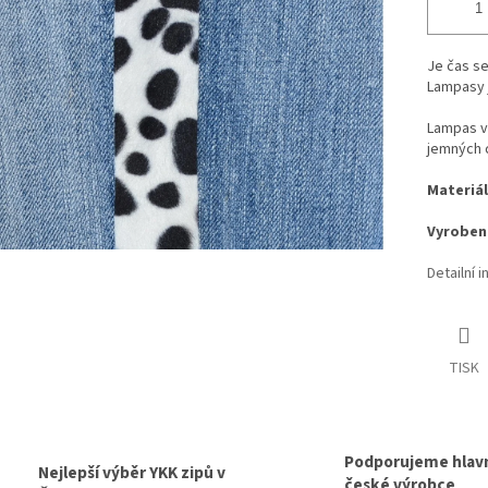
Je čas se
Lampasy j
Lampas v 
jemných c
Materiál
Vyroben
Detailní 
TISK
Podporujeme hlav
Nejlepší výběr YKK zipů v
české výrobce