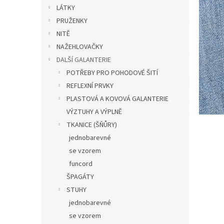
n
LÁTKY
e
PRUŽENKY
l
NITĚ
NAŽEHLOVAČKY
DALŠÍ GALANTERIE
POTŘEBY PRO POHODOVÉ ŠITÍ
REFLEXNÍ PRVKY
PLASTOVÁ A KOVOVÁ GALANTERIE
VÝZTUHY A VÝPLNĚ
TKANICE (ŠŇŮRY)
jednobarevné
se vzorem
funcord
ŠPAGÁTY
STUHY
jednobarevné
se vzorem