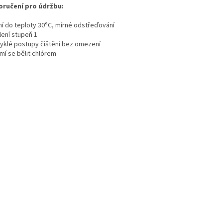
ručení pro údržbu:
aní do teploty 30°C, mírné odstřeďování
lení stupeň 1
vyklé postupy čištění bez omezení
mí se bělit chlórem