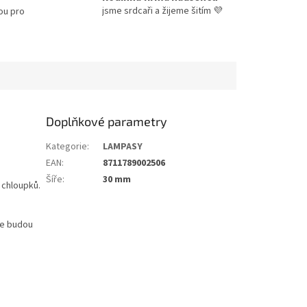
jsme srdcaři a žijeme šitím 💜
ou pro
Doplňkové parametry
Kategorie
:
LAMPASY
EAN
:
8711789002506
Šíře
:
30 mm
 chloupků.
ře budou