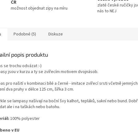
ČR
zlaté české ručičky js
možnost objednat zipy na míru
nás to NEJ
s
Podobné (5)
Diskuze
ailní popis produktu
s se trochu odvázat :-)
asy jsou v kurzu a ty se zvířecím motivem dvojnásob.
s pro našití v kombinaci bílé a černé - imitace zvířecí srsti včetně jemných
ení dva pruhy v délce 125 cm, šířka 3 cm.
kle se lampasy našívají na boční švy kalhot, tepláků, sukní nebo bund. Dob
dat ale i na taškách nebo batohu.
riál:
100% polyester
beno v EU