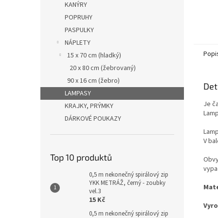
KANÝRY
POPRUHY
PASPULKY
NÁPLETY
Popi
15 x 70 cm (hladký)
20 x 80 cm (žebrovaný)
90 x 16 cm (žebro)
Det
LAMPASY
Je ča
KRAJKY, PRÝMKY
Lamp
DÁRKOVÉ POUKAZY
Lampa
V bal
Top 10 produktů
Obvy
vypa
0,5 m nekonečný spirálový zip
YKK METRÁŽ, černý - zoubky
Mate
vel.3
15 Kč
Vyro
0,5 m nekonečný spirálový zip