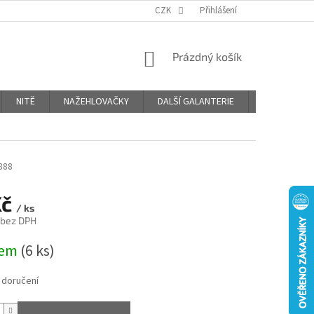
OBCHODNÍ PODMÍNKY
PODMÍNKY OCHRANY OSOBNÍCH ÚDAJŮ
CZK
Přihlášení
NÁKUPNÍ
Prázdný košík
KOŠÍK
NITĚ
NAŽEHLOVAČKY
DALŠÍ GALANTERIE
BLOG
888
Kč
/ ks
 bez DPH
dem
(6 ks)
 doručení