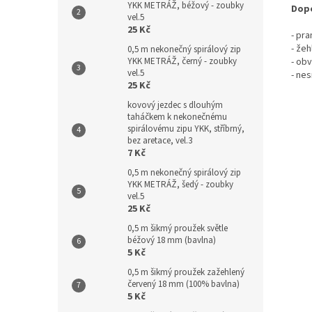
YKK METRÁŽ, béžový - zoubky
Dopo
vel.5
25 Kč
- pr
- žeh
0,5 m nekonečný spirálový zip
YKK METRÁŽ, černý - zoubky
- ob
vel.5
- nes
25 Kč
kovový jezdec s dlouhým
taháčkem k nekonečnému
spirálovému zipu YKK, stříbrný,
bez aretace, vel.3
7 Kč
0,5 m nekonečný spirálový zip
YKK METRÁŽ, šedý - zoubky
vel.5
25 Kč
0,5 m šikmý proužek světle
béžový 18 mm (bavlna)
5 Kč
0,5 m šikmý proužek zažehlený
červený 18 mm (100% bavlna)
5 Kč