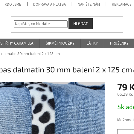
KDO JSME
DOPRAVA A PLATBA
NAPIŠTE NÁM
REKLAMACE
HLEDAT
STŘIHY CARAMILLA
ŠIKMÉ PROUŽKY
LÁTKY
PRUŽENKY
 dalmatin 30 mm balení 2 x 125 cm
pas dalmatin 30 mm balení 2 x 125 cm
79 
65,29 Kč
Měrná
Skla
cena:
Možnosti