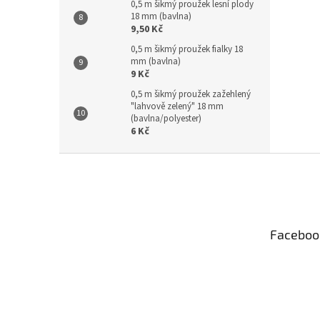
0,5 m šikmý proužek lesní plody
18 mm (bavlna)
9,50 Kč
0,5 m šikmý proužek fialky 18
mm (bavlna)
9 Kč
0,5 m šikmý proužek zažehlený
"lahvově zelený" 18 mm
(bavlna/polyester)
6 Kč
Z
á
p
a
t
Faceboo
í