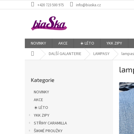
Přejít
+420 723 500 975
info@biaska.cz
na
obsah
NOVINKY
AKCE
☀️ LÉTO
YKK ZIPY
Domů
DALŠÍ GALANTERIE
LAMPASY
lampas
P
lam
o
Přeskočit
s
Kategorie
kategorie
t
r
NOVINKY
a
AKCE
n
☀️ LÉTO
n
í
YKK ZIPY
p
STŘIHY CARAMILLA
a
ŠIKMÉ PROUŽKY