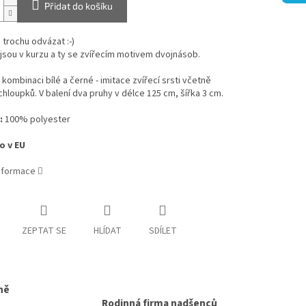
Přidat do košíku
 trochu odvázat :-)
sou v kurzu a ty se zvířecím motivem dvojnásob.
kombinaci bílé a černé - imitace zvířecí srsti včetně
hloupků. V balení dva pruhy v délce 125 cm, šířka 3 cm.
:
100% polyester
o v EU
informace
ZEPTAT SE
HLÍDAT
SDÍLET
ně
Rodinná firma nadšenců