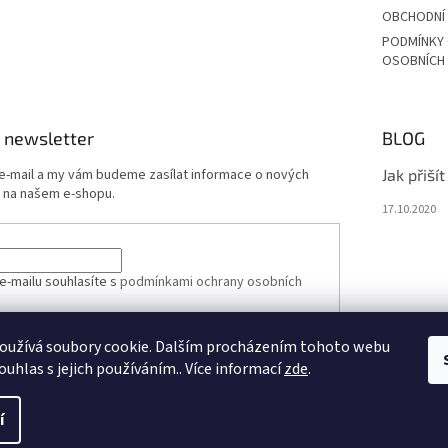
OBCHODNÍ
PODMÍNKY
OSOBNÍCH
 newsletter
BLOG
 e-mail a my vám budeme zasílat informace o nových
Jak přiší
 na našem e-shopu.
17.10.2020
e-mailu souhlasíte s
podmínkami ochrany osobních
oužívá soubory cookie. Dalším procházením tohoto webu
ÁSIT SE
ouhlas s jejich používáním.. Více informací
zde
.
í
vit nastavení cookies