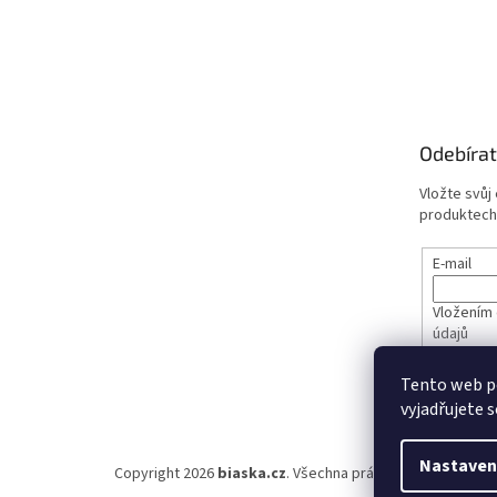
Odebírat
Vložte svůj
produktech
E-mail
Vložením 
údajů
Tento web p
PŘIHL
vyjadřujete s
Nastaven
Copyright 2026
biaska.cz
. Všechna práva vyhrazena.
Upra