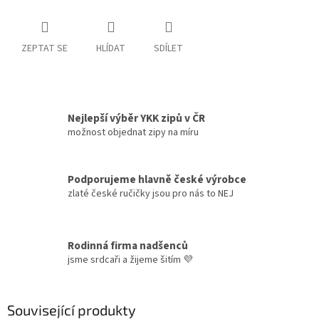
ZEPTAT SE
HLÍDAT
SDÍLET
Nejlepší výběr YKK zipů v ČR
možnost objednat zipy na míru
Podporujeme hlavně české výrobce
zlaté české ručičky jsou pro nás to NEJ
Rodinná firma nadšenců
jsme srdcaři a žijeme šitím 💜
Související produkty