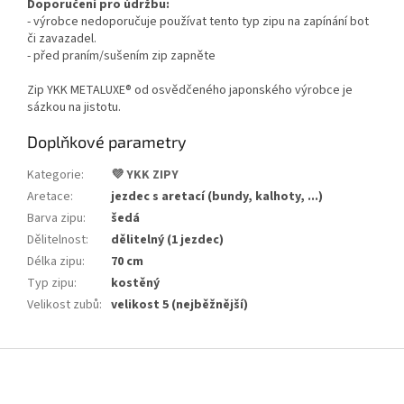
Doporučení pro údržbu:
- výrobce nedoporučuje používat tento typ zipu na zapínání bot
či zavazadel.
- před praním/sušením zip zapněte
Zip YKK METALUXE® od osvědčeného japonského výrobce je
sázkou na jistotu.
Doplňkové parametry
Kategorie
:
💜 YKK ZIPY
Aretace
:
jezdec s aretací (bundy, kalhoty, ...)
Barva zipu
:
šedá
Dělitelnost
:
dělitelný (1 jezdec)
Délka zipu
:
70 cm
Typ zipu
:
kostěný
Velikost zubů
:
velikost 5 (nejběžnější)
Z
á
p