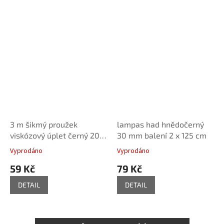
3 m šikmý proužek
lampas had hnědočerný
viskózový úplet černý 20
30 mm balení 2 x 125 cm
mm
Vyprodáno
Vyprodáno
59 Kč
79 Kč
DETAIL
DETAIL