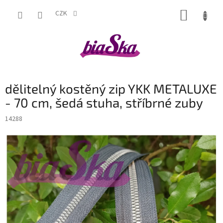
Přejít
NÁKUP
na
CZK
obsah
KOŠÍK
dělitelný kostěný zip YKK METALUXE
- 70 cm, šedá stuha, stříbrné zuby
14288