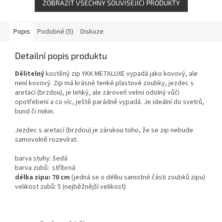
ZOBRAZIT VŠECHNY SOUVISEJÍCÍ PRODUKTY
Popis
Podobné (5)
Diskuze
Detailní popis produktu
Dělitelný
kostěný zip YKK METALUXE vypadá jako kovový, ale
není kovový. Zip má krásné tenké plastové zoubky, jezdec s
aretací (brzdou), je lehký, ale zároveň velmi odolný vůči
opotřebení a co víc, ještě parádně vypadá. Je ideální do svetrů,
bund či mikin.
Jezdec s aretací (brzdou) je zárukou toho, že se zip nebude
samovolně rozevírat.
barva stuhy: šedá
barva zubů: stříbrná
délka zipu: 70 cm
(jedná se o délku samotné části zoubků zipu)
velikost zubů: 5 (nejběžnější velikost)