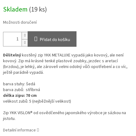
Měrná
Skladem
(19 ks)
cena:
Možnosti doručení
Přidat do košíku
Dělitelný
kostěný zip YKK METALUXE vypadá jako kovový, ale není
kovový. Zip má krásné tenké plastové zoubky, jezdec s aretací
(brzdou), je lehký, ale zároveň velmi odolný vůči opotřebení a co víc,
ještě parádně vypadá.
barva stuhy: šedá
barva zubů: stříbrná
délka zipu: 70 cm
velikost zubů: 5 (nejběžnější velikost)
Zip YKK VISLON® od osvědčeného japonského výrobce je sázkou na
jistotu.
Detailní informace