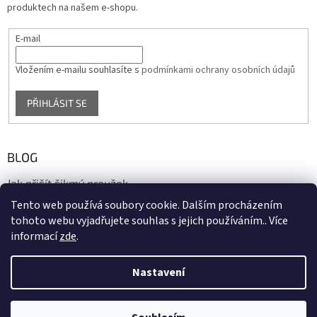
produktech na našem e-shopu.
E-mail
Vložením e-mailu souhlasíte s
podmínkami ochrany osobních údajů
PŘIHLÁSIT SE
BLOG
Jak přišít šikmý proužek
Tento web používá soubory cookie. Dalším procházením
17.10.2020
tohoto webu vyjadřujete souhlas s jejich používáním.. Více
informací
zde
.
Vytvořil Shoptet
Nastavení
Copyright 2026
biaska.cz
. Všechna práva vyhrazena.
Upravit