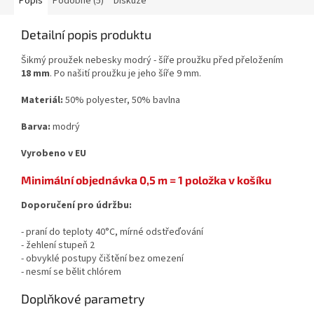
Popis
Podobné (5)
Diskuze
Detailní popis produktu
Šikmý proužek nebesky modrý - šíře proužku před přeložením
18 mm
. Po našití proužku je jeho šíře 9 mm.
Materiál:
50% polyester, 50% bavlna
Barva:
modrý
Vyrobeno v EU
Minimální objednávka 0,5 m = 1 položka v košíku
Doporučení pro údržbu:
- praní do teploty 40°C, mírné odstřeďování
- žehlení stupeň 2
- obvyklé postupy čištění bez omezení
- nesmí se bělit chlórem
Doplňkové parametry