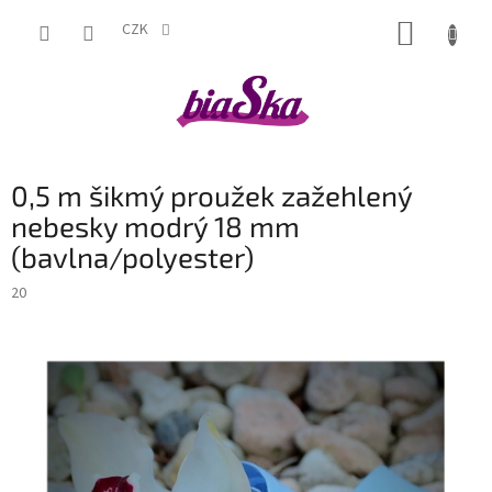
Přejít
NÁKUP
na
CZK
obsah
KOŠÍK
0,5 m šikmý proužek zažehlený
nebesky modrý 18 mm
(bavlna/polyester)
20