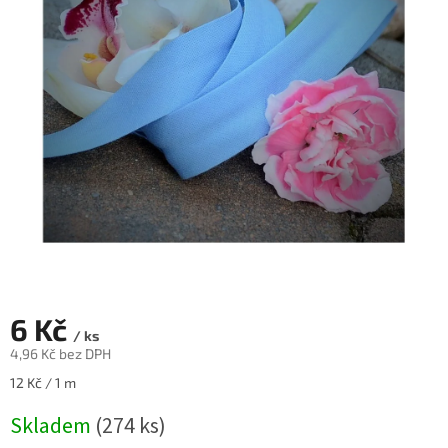
6 Kč
/ ks
4,96 Kč bez DPH
Měrná
12 Kč / 1 m
cena:
Skladem
(274 ks)