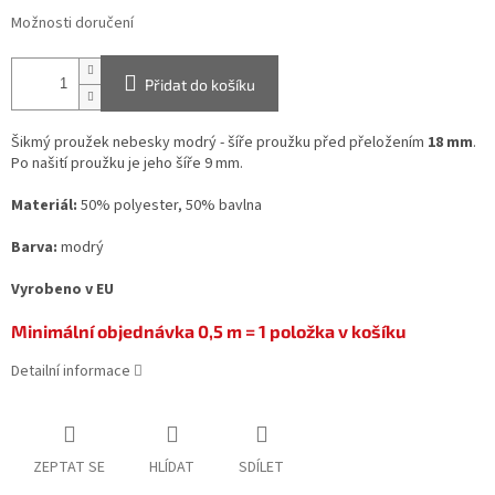
Možnosti doručení
Přidat do košíku
Šikmý proužek nebesky modrý - šíře proužku před přeložením
18 mm
.
Po našití proužku je jeho šíře 9 mm.
Materiál:
50% polyester, 50% bavlna
Barva:
modrý
Vyrobeno v EU
Minimální objednávka 0,5 m = 1 položka v košíku
Detailní informace
ZEPTAT SE
HLÍDAT
SDÍLET