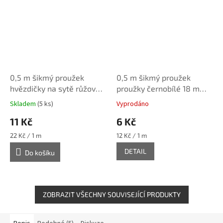
0,5 m šikmý proužek
0,5 m šikmý proužek
hvězdičky na sytě růžové
proužky černobílé 18 mm
30 mm (polyester/bavlna)
(bavlna/polyester)
Skladem
(5 ks)
Vyprodáno
11 Kč
6 Kč
Měrná
Měrná
22 Kč / 1 m
12 Kč / 1 m
cena:
cena:
DETAIL
Do košíku
ZOBRAZIT VŠECHNY SOUVISEJÍCÍ PRODUKTY