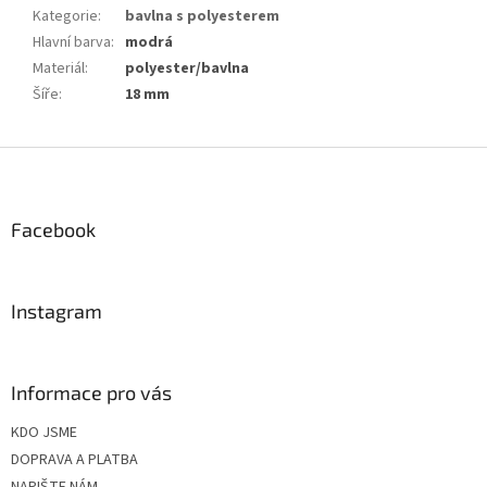
Kategorie
:
bavlna s polyesterem
Hlavní barva
:
modrá
Materiál
:
polyester/bavlna
Šíře
:
18 mm
Z
á
p
a
Facebook
t
í
Instagram
Informace pro vás
KDO JSME
DOPRAVA A PLATBA
NAPIŠTE NÁM