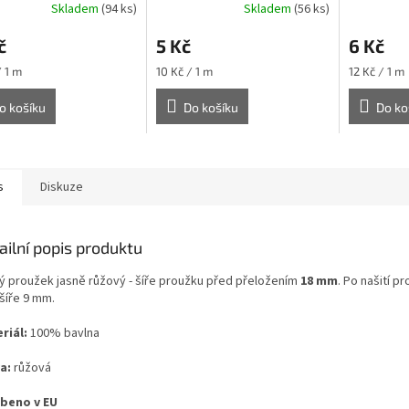
Skladem
(94 ks)
Skladem
(56 ks)
č
5 Kč
6 Kč
Měrná
Měrná
/ 1 m
10 Kč / 1 m
12 Kč / 1 m
cena:
cena:
o košíku
Do košíku
Do ko
s
Diskuze
ailní popis produktu
ý proužek jasně růžový - šíře proužku před přeložením
18 mm
. Po našití p
šíře 9 mm.
riál:
100% bavlna
a:
růžová
beno v EU