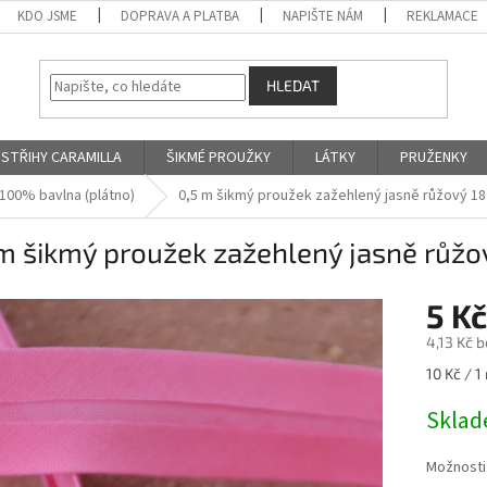
KDO JSME
DOPRAVA A PLATBA
NAPIŠTE NÁM
REKLAMACE
HLEDAT
STŘIHY CARAMILLA
ŠIKMÉ PROUŽKY
LÁTKY
PRUŽENKY
100% bavlna (plátno)
0,5 m šikmý proužek zažehlený jasně růžový 1
 m šikmý proužek zažehlený jasně růž
5 K
4,13 Kč 
Měrná
10 Kč / 1
cena:
Skla
Možnosti