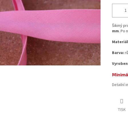
Šikmý pr
mm
. Po 
Materiál
Barva:
r
Vyroben
Minimál
Detailní 
TISK