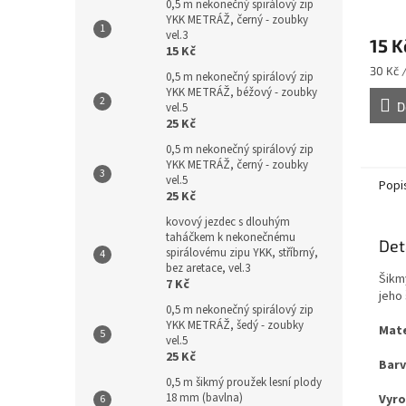
0,5 m nekonečný spirálový zip
YKK METRÁŽ, černý - zoubky
vel.3
15 K
15 Kč
Měrná
30 Kč 
0,5 m nekonečný spirálový zip
cena:
YKK METRÁŽ, béžový - zoubky
D
vel.5
25 Kč
0,5 m nekonečný spirálový zip
YKK METRÁŽ, černý - zoubky
vel.5
Popi
25 Kč
kovový jezdec s dlouhým
taháčkem k nekonečnému
Det
spirálovému zipu YKK, stříbrný,
bez aretace, vel.3
Šikm
7 Kč
jeho 
0,5 m nekonečný spirálový zip
YKK METRÁŽ, šedý - zoubky
Mate
vel.5
25 Kč
Barv
0,5 m šikmý proužek lesní plody
18 mm (bavlna)
Vyro