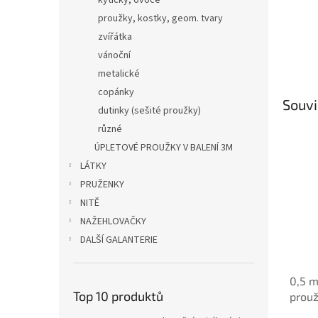
kytičky, ovoce
proužky, kostky, geom. tvary
zvířátka
vánoční
metalické
copánky
Souvi
dutinky (sešité proužky)
různé
ÚPLETOVÉ PROUŽKY V BALENÍ 3M
LÁTKY
PRUŽENKY
NITĚ
NAŽEHLOVAČKY
DALŠÍ GALANTERIE
0,5 m
Top 10 produktů
prouž
mm