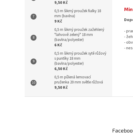
9,50 Kč
Min
0,5 m šikmý proužek fialky 18
mm (bavlna)
Dopo
9 Kč
0,5 m šikmý proužek zažehlený
- pr
"lahvově zelený" 18 mm
- žeh
(bavlna/polyester)
- ob
6 Kč
- nes
0,5 m šikmý proužek sytě růžový
s puntíky 18 mm
(bavlna/polyester)
6,50 Kč
0,5 m půlená lemovací
pruženka 20 mm světle růžová
9,50 Kč
Z
á
p
a
t
Faceboo
í