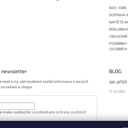
KDO JSME
DOPRAVA A
NAPIŠTE N
REKLAMAC
OBCHODNÍ
PODMÍNKY
OSOBNÍCH
 newsletter
BLOG
 e-mail a my vám budeme zasílat informace o nových
Jak přiší
 na našem e-shopu.
17.10.2020
e-mailu souhlasíte s
podmínkami ochrany osobních