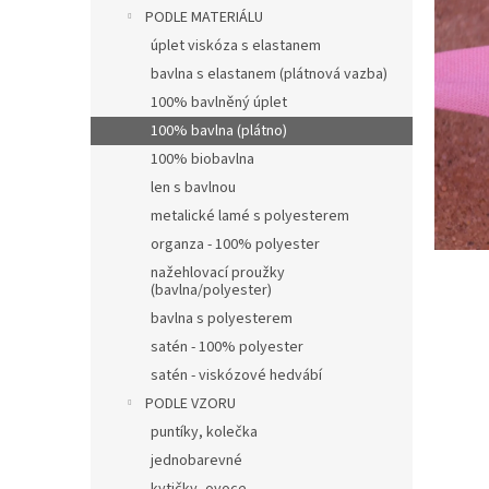
n
PODLE MATERIÁLU
e
úplet viskóza s elastanem
l
bavlna s elastanem (plátnová vazba)
100% bavlněný úplet
100% bavlna (plátno)
100% biobavlna
len s bavlnou
metalické lamé s polyesterem
organza - 100% polyester
nažehlovací proužky
(bavlna/polyester)
bavlna s polyesterem
satén - 100% polyester
satén - viskózové hedvábí
PODLE VZORU
puntíky, kolečka
jednobarevné