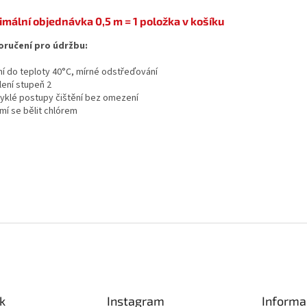
imální objednávka 0,5 m = 1 položka v košíku
ručení pro údržbu:
aní do teploty 40°C, mírné odstřeďování
lení stupeň 2
vyklé postupy čištění bez omezení
mí se bělit chlórem
k
Instagram
Informa