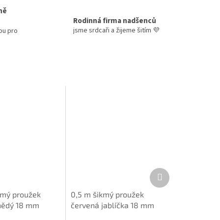
ně
Rodinná firma nadšenců
jsme srdcaři a žijeme šitím 💜
ou pro
Další
produkt
kmý proužek
0,5 m šikmý proužek
nědý 18 mm
červená jablíčka 18 mm
vlna)
(bavlna)