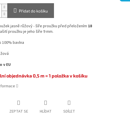
Přidat do košíku
oužek jasně růžový - šíře proužku před přeložením
18
našití proužku je jeho šíře 9 mm.
:
100% bavlna
ůžová
o v EU
ní objednávka 0,5 m = 1 položka v košíku
informace
ZEPTAT SE
HLÍDAT
SDÍLET