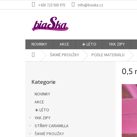
Přejít
+420 723 500 975
info@biaska.cz
na
obsah
NOVINKY
AKCE
☀️ LÉTO
YKK ZIPY
Domů
ŠIKMÉ PROUŽKY
PODLE MATERIÁLU
P
0,5
o
Přeskočit
s
Kategorie
kategorie
t
r
NOVINKY
a
AKCE
n
☀️ LÉTO
n
í
YKK ZIPY
p
STŘIHY CARAMILLA
a
ŠIKMÉ PROUŽKY