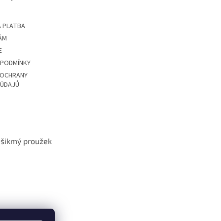
 PLATBA
ÁM
E
 PODMÍNKY
 OCHRANY
 ÚDAJŮ
t šikmý proužek