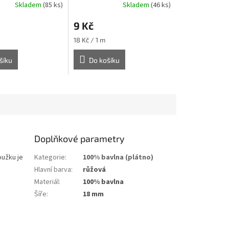
Skladem
(85 ks)
Skladem
(46 ks)
9 Kč
Měrná
18 Kč / 1 m
cena:
šíku
Do košíku
Doplňkové parametry
roužku je
Kategorie
:
100% bavlna (plátno)
Hlavní barva
:
růžová
Materiál
:
100% bavlna
Šíře
:
18 mm