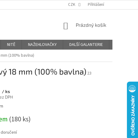
OBCHODNÍ PODMÍNKY
PODMÍNKY OCHRANY OSOBNÍCH ÚDAJŮ
CZK
Přihlášení
NÁKUPNÍ
Prázdný košík
KOŠÍK
NITĚ
NAŽEHLOVAČKY
DALŠÍ GALANTERIE
BLOG
8 mm (100% bavlna)
ový 18 mm (100% bavlna)
23
č
/ ks
bez DPH
 m
dem
(180 ks)
 doručení