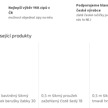
Podporujeme hlav
Nejlepší výběr YKK zipů v
české výrobce
ČR
zlaté české ručičky js
možnost objednat zipy na míru
nás to NEJ
sející produkty
 bavlněný šikmý
0,5 m šikmý proužek
0,5 m ši
ek berušky žabky 30
zažehlený čistě šedý 18
tmavě h
mm (100% bavlna)
(100% ba