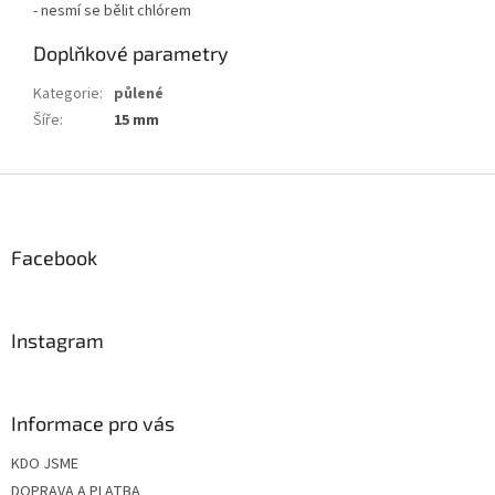
- nesmí se bělit chlórem
Doplňkové parametry
Kategorie
:
půlené
Šíře
:
15 mm
Z
á
p
a
Facebook
t
í
Instagram
Informace pro vás
KDO JSME
DOPRAVA A PLATBA