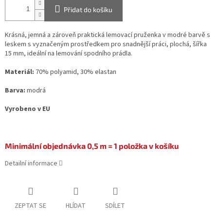
Přidat do košíku
Krásná, jemná a zároveň praktická lemovací pruženka v modré barvě s
leskem s vyznačeným prostředkem pro snadnější práci, plochá, šířka
15 mm, ideální na lemování spodního prádla.
Materiál:
70% polyamid, 30% elastan
Barva:
modrá
Vyrobeno v EU
Minimální objednávka 0,5 m = 1 položka v košíku
Detailní informace
ZEPTAT SE
HLÍDAT
SDÍLET